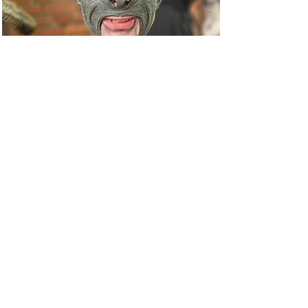
4. Airsoft
We invite all ASG fans to the last
session. We will shoot, use drones,
thermal imaging and much more...
Learn more